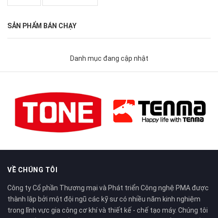
SẢN PHẨM BÁN CHẠY
Danh mục đang cập nhật
VỀ CHÚNG TÔI
Công ty Cổ phần Thương mại và Phát triển Công nghệ PMA được
thành lập bởi một đội ngũ các kỹ sư có nhiều năm kinh nghiệm
trong lĩnh vực gia công cơ khí và thiết kế - chế tạo máy. Chúng tôi