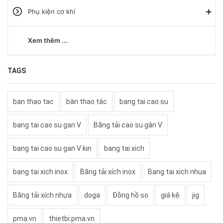
Phụ kiện cơ khí
Xem thêm ...
TAGS
ban thao tac
bàn thao tác
bang tai cao su
bang tai cao su gan V
Băng tải cao su gân V
bang tai cao su gan V kin
bang tai xich
bang tai xich inox
Băng tải xích inox
Bang tai xich nhua
Băng tải xích nhựa
doga
Đồng hồ so
giá kệ
jig
pma.vn
thietbi.pma.vn