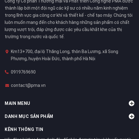
Công ty Cổ phần Thương mại và Phát triển Công nghệ PMA được
thành lập bởi một đội ngũ các kỹ sư có nhiều năm kinh nghiệm
trong lĩnh vực gia công cơ khí và thiết kế - chế tạo máy. Chúng tôi
luôn muốn mang đến cho khách hàng những sản phẩm có chất
lượng vượt trội, đáp ứng được các yêu cầu khắt khe của thị
trường trong nước và quốc tế.
Km13+700, đại lộ Thăng Long, thôn Ba Lương, xã Song
Phương, huyện Hoài Đức, thành phố Hà Nội
0919769690
contact@pma.vn
MAIN MENU
DANH MỤC SẢN PHẨM
KÊNH THÔNG TIN