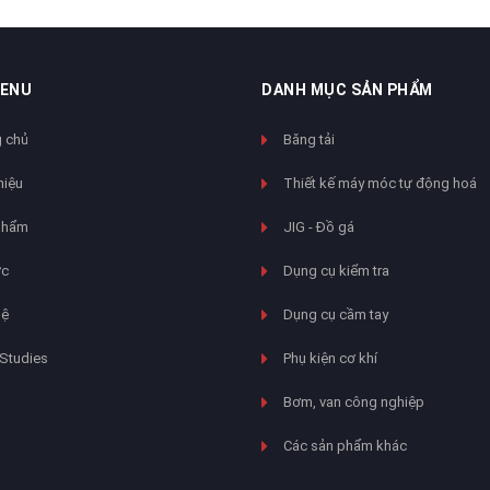
MENU
DANH MỤC SẢN PHẨM
 chủ
Băng tải
hiệu
Thiết kế máy móc tự động hoá
phẩm
JIG - Đồ gá
ức
Dụng cụ kiểm tra
hệ
Dụng cụ cầm tay
Studies
Phụ kiện cơ khí
Bơm, van công nghiệp
Các sản phẩm khác