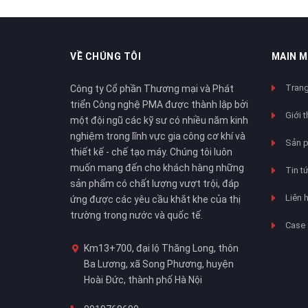
VỀ CHÚNG TÔI
MAIN 
Trang
Công ty Cổ phần Thương mại và Phát
triển Công nghệ PMA được thành lập bởi
Giới t
một đội ngũ các kỹ sư có nhiều năm kinh
nghiệm trong lĩnh vực gia công cơ khí và
Sản 
thiết kế - chế tạo máy. Chúng tôi luôn
muốn mang đến cho khách hàng những
Tin t
sản phẩm có chất lượng vượt trội, đáp
Liên 
ứng được các yêu cầu khắt khe của thị
trường trong nước và quốc tế.
Case 
Km13+700, đại lộ Thăng Long, thôn
Ba Lương, xã Song Phương, huyện
Hoài Đức, thành phố Hà Nội