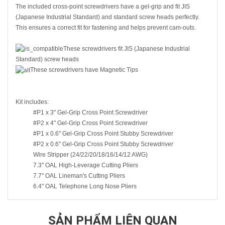
The included cross-point screwdrivers have a gel-grip and fit JIS
(Japanese Industrial Standard) and standard screw heads perfectly.
This ensures a correct fit for fastening and helps prevent cam-outs.
These screwdrivers fit JIS (Japanese Industrial
Standard) screw heads
These screwdrivers have Magnetic Tips
Kit includes:
#P1 x 3" Gel-Grip Cross Point Screwdriver
#P2 x 4" Gel-Grip Cross Point Screwdriver
#P1 x 0.6" Gel-Grip Cross Point Stubby Screwdriver
#P2 x 0.6" Gel-Grip Cross Point Stubby Screwdriver
Wire Stripper (24/22/20/18/16/14/12 AWG)
7.3" OAL High-Leverage Cutting Pliers
7.7" OAL Lineman's Cutting Pliers
6.4" OAL Telephone Long Nose Pliers
SẢN PHẨM LIÊN QUAN