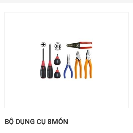
BỘ DỤNG CỤ 8MÓN