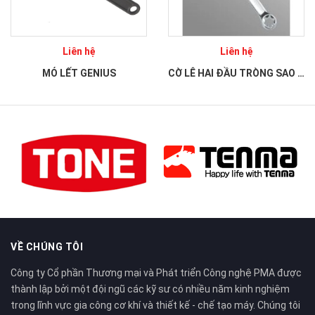
Liên hệ
Liên hệ
MỎ LẾT GENIUS
CỜ LÊ HAI ĐẦU TRÒNG SAO LOẠI BÓNG
VỀ CHÚNG TÔI
Công ty Cổ phần Thương mại và Phát triển Công nghệ PMA được
thành lập bởi một đội ngũ các kỹ sư có nhiều năm kinh nghiệm
trong lĩnh vực gia công cơ khí và thiết kế - chế tạo máy. Chúng tôi