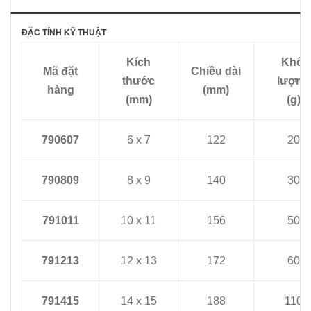
ĐẶC TÍNH KỸ THUẬT
Kích
Khối
Mã đặt
Chiều dài
thước
lượng
hàng
(mm)
(mm)
(g)
790607
6 x 7
122
20
790809
8 x 9
140
30
791011
10 x 11
156
50
791213
12 x 13
172
60
791415
14 x 15
188
110