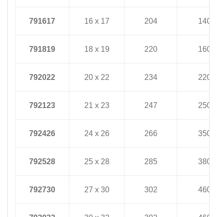
791617
16 x 17
204
140
791819
18 x 19
220
160
792022
20 x 22
234
220
792123
21 x 23
247
250
792426
24 x 26
266
350
792528
25 x 28
285
380
792730
27 x 30
302
460