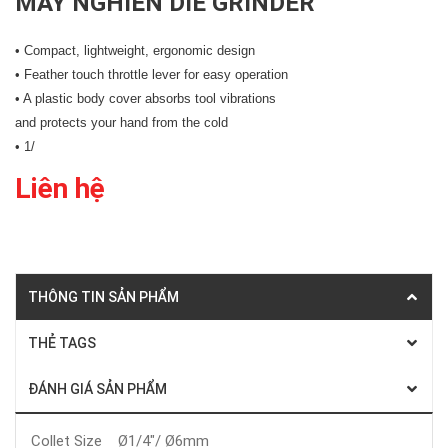
MÁY NGHIỀN DIE GRINDER
• Compact, lightweight, ergonomic design
• Feather touch throttle lever for easy operation
• A plastic body cover absorbs tool vibrations
and protects your hand from the cold
• 1/
Liên hệ
THÔNG TIN SẢN PHẨM
THẺ TAGS
ĐÁNH GIÁ SẢN PHẨM
Collet Size Ø1/4"/ Ø6mm