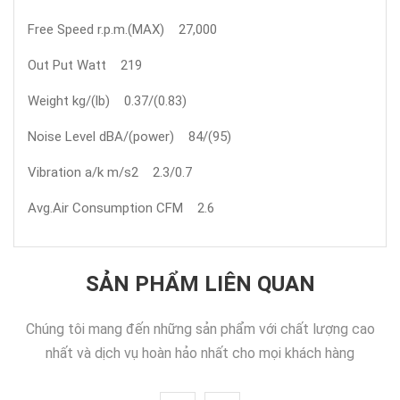
Free Speed r.p.m.(MAX) 27,000
Out Put Watt 219
Weight kg/(lb) 0.37/(0.83)
Noise Level dBA/(power) 84/(95)
Vibration a/k m/s2 2.3/0.7
Avg.Air Consumption CFM 2.6
SẢN PHẨM LIÊN QUAN
Chúng tôi mang đến những sản phẩm với chất lượng cao
nhất và dịch vụ hoàn hảo nhất cho mọi khách hàng