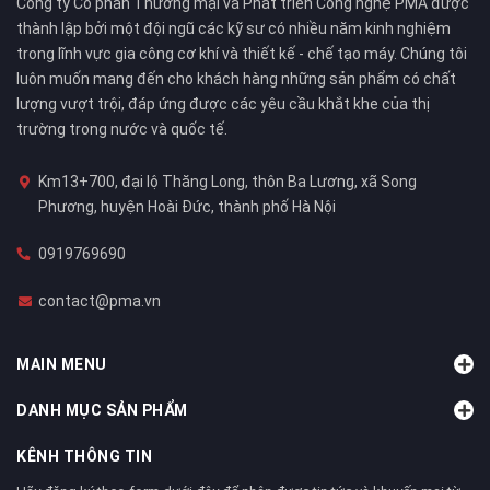
Công ty Cổ phần Thương mại và Phát triển Công nghệ PMA được
thành lập bởi một đội ngũ các kỹ sư có nhiều năm kinh nghiệm
trong lĩnh vực gia công cơ khí và thiết kế - chế tạo máy. Chúng tôi
luôn muốn mang đến cho khách hàng những sản phẩm có chất
lượng vượt trội, đáp ứng được các yêu cầu khắt khe của thị
trường trong nước và quốc tế.
Km13+700, đại lộ Thăng Long, thôn Ba Lương, xã Song
Phương, huyện Hoài Đức, thành phố Hà Nội
0919769690
contact@pma.vn
MAIN MENU
DANH MỤC SẢN PHẨM
KÊNH THÔNG TIN