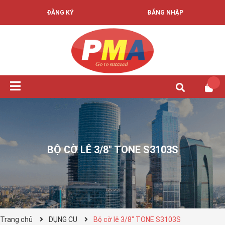
ĐĂNG KÝ
ĐĂNG NHẬP
BỘ CỜ LÊ 3/8" TONE S3103S
Trang chủ
DỤNG CỤ
Bộ cờ lê 3/8" TONE S3103S