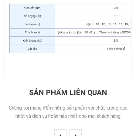
Kích cỡ (mm)
9.5
Số lượng (点)
13
Socket(mm)
6角:8、10、12、13、14、17、19、21、
Thanh xử lý
ラチェットハンドル（SRH31）、Thanh mở rộng（SEX30-075:
Khối lượng (kg)
1.5
Vật liệu
Thép không gỉ
SẢN PHẨM LIÊN QUAN
Chúng tôi mang đến những sản phẩm với chất lượng cao
nhất và dịch vụ hoàn hảo nhất cho mọi khách hàng