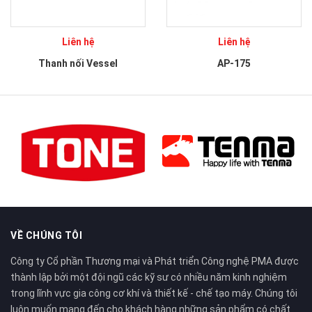
Liên hệ
Liên hệ
Thanh nối Vessel
AP-175
VỀ CHÚNG TÔI
Công ty Cổ phần Thương mại và Phát triển Công nghệ PMA được
thành lập bởi một đội ngũ các kỹ sư có nhiều năm kinh nghiệm
trong lĩnh vực gia công cơ khí và thiết kế - chế tạo máy. Chúng tôi
luôn muốn mang đến cho khách hàng những sản phẩm có chất