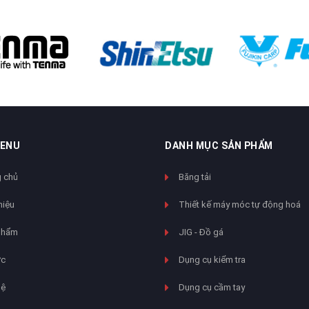
MENU
DANH MỤC SẢN PHẨM
 chủ
Băng tải
hiệu
Thiết kế máy móc tự động hoá
phẩm
JIG - Đồ gá
ức
Dụng cụ kiểm tra
hệ
Dụng cụ cầm tay