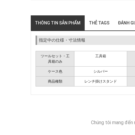
THÔNG TIN SẢN PHẨM
THẺ TAGS
ĐÁNH G
指定中の仕様・寸法情報
ツールセット・工
工具箱
具箱のみ
ケース色
シルバー
商品種類
レンチ掛けスタンド
Chúng tôi mang đến 