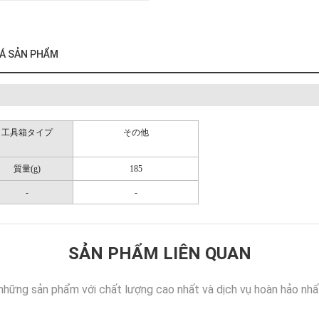
VAN
CÔNG
NGHIỆP
IÁ SẢN PHẨM
CÁC
SẢN
PHẨM
KHÁC
工具箱タイプ
その他
質量(g)
185
-
-
SẢN PHẨM LIÊN QUAN
những sản phẩm với chất lượng cao nhất và dịch vụ hoàn hảo nhấ