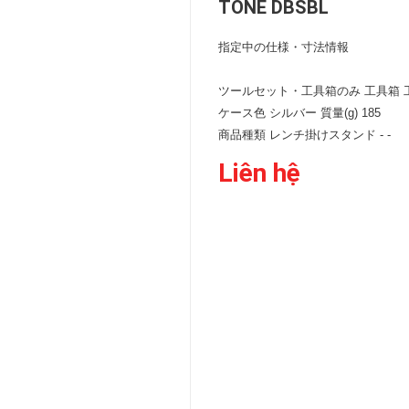
TONE DBSBL
KIỂM
TRA
指定中の仕様・寸法情報
DỤNG
CỤ
CẦM
ツールセット・工具箱のみ 工具箱 
TAY
ケース色 シルバー 質量(g) 185
Súng
商品種類 レンチ掛けスタンド - -
siết
Liên hệ
lực
PHỤ
KIỆN
CƠ
KHÍ
Linh
Quạt
Phụ
Dụng
kiện
thổi
kiện
cụ
lắp
Ion
máy
cắt
ghép
gia
công
T.TÂM
BƠM,